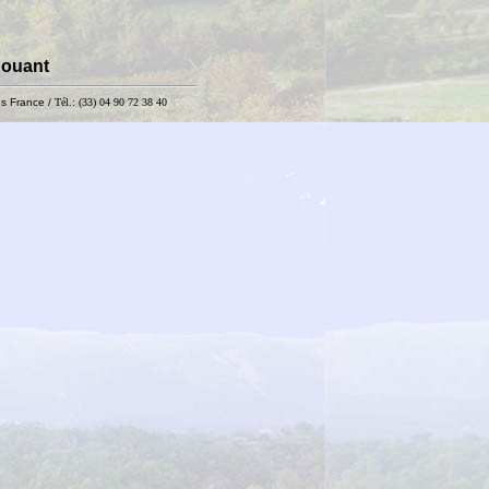
Houant
s France /
Tél.: (33) 04 90 72 38 40